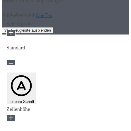
Barrierefreiheitsanpassungen
Inhaltsmodule
Präsentiert von
OneTap
Schriftgröße
Werkzeugleiste ausblenden
Standard
Lesbare Schrift
Zeilenhöhe